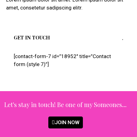
amet, consetetur sadipscing elitr.
GET IN TOUCH
[contact-form-7 id=”18952″ title=”Contact
form (style 7)”]
Let's stay in touch!
Be one of my Someones...
JOIN NOW